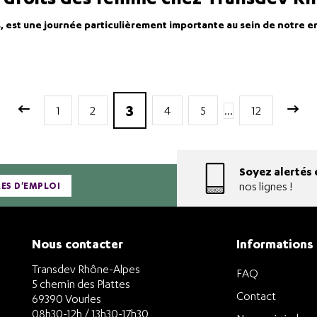
est une journée particulièrement importante au sein de notre entre
3
1
2
4
5
…
12
Soyez alertés 
nos lignes !
RES D'EMPLOI
Nous contacter
Informations
Transdev Rhône-Alpes
FAQ
5 chemin des Plattes
Contact
69390 Vourles
08h30-12h / 13h30-17h30