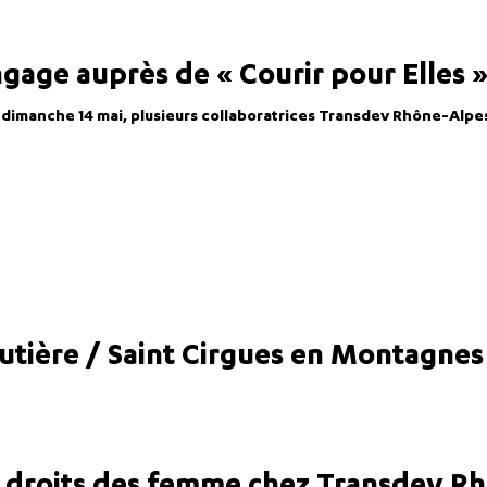
age auprès de « Courir pour Elles 
dimanche 14 mai, plusieurs collaboratrices Transdev Rhône-Alpes 
utière / Saint Cirgues en Montagnes
s droits des femme chez Transdev R