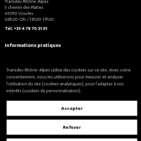
Transdev Rhône-Alpes
5 chemin des Plattes
69390 Vourles
08h30-12h / 13h30-17h30
Tél. +33 4 78 70 21 01
Informations pratiques
FAQ
Contact
Transdev Rhône-Alpes utilise des cookies sur ce site. Avec votre
Nous rejoindre
consentement, nous les utiliserons pour mesurer et analyser
l'utilisation du site (cookies analytiques), pour l'adapter à vos
intérêts (cookies de personnalisation).
accepter
Mentions légales
Conditions Générales de Vente
Conditions générales d’utilisation
refuser
CP – Protection des Données à Caractère Personnel
Gestion des cookies
Accessibilité : partiellement conforme