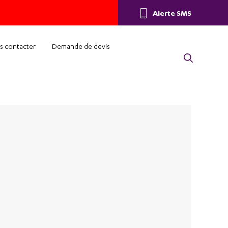
Alerte SMS
s contacter
Demande de devis
650 Saint-Germain-au-Mont-d'Or