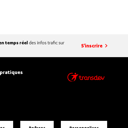
en temps réel
des infos trafic sur
S'inscrire
 pratiques
ter
refuser
personnaliser