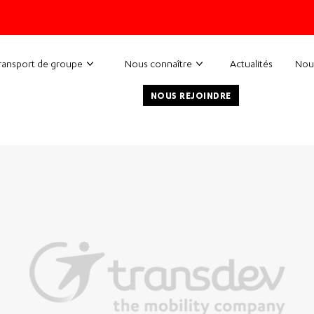
ransport de groupe
Nous connaître
Actualités
Nou
NOUS REJOINDRE
n St Cyr au mont d'or / Yacht club du Rhône 12 Av. Jacques Brel, 69