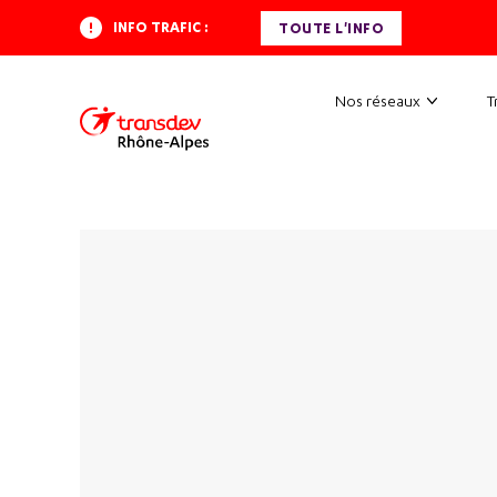
INFO TRAFIC :
TOUTE L'INFO
Nos réseaux
T
Accueil
Actualités
Ecole Champlong 42 route de St Romai