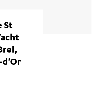
 St
Yacht
Brel,
-d'Or