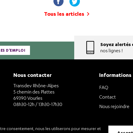
Tous les articles
Soyez alertés 
nos lignes !
RES D'EMPLOI
Nous contacter
Informations
Transdev Rhône-Alpes
FAQ
5 chemin des Plattes
Contact
69390 Vourles
08h30-12h / 13h30-17h30
Nous rejoindre
Tél. +33 4 78 70 21 01
otre consentement, nous les utiliserons pour mesurer et
accep